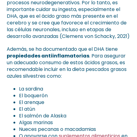
procesos neurodegenerativos. Por lo tanto, es
importante cuidar su ingesta, especialmente el
DHA, que es el ácido graso más presente en el
cerebro y se cree que favorece el crecimiento de
las células neuronales, incluso en etapas de
desarrollo avanzadas (Clemens von Schacky, 2021)
Además, se ha documentado que el DHA tiene
propiedades antiinflamatorias
. Para asegurar
un adecuado consumo de estos ácidos grasos, es
recomendable incluir en la dieta pescados grasos
azules silvestres como:
La sardina
El boquerón
El arenque
El atún
El salmón de Alaska
Algas marinas
Nueces pecanas o macadamias
O apoyarse con
suplementos alimenticios
en