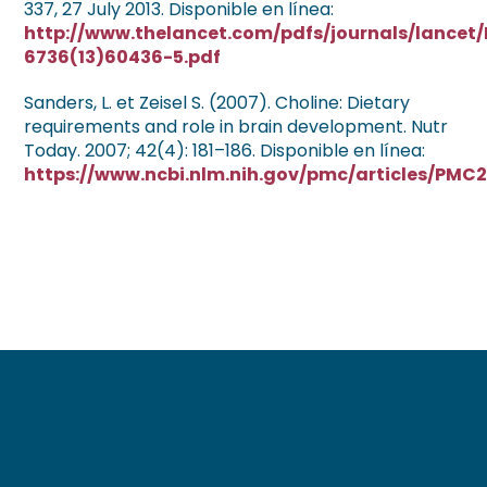
337, 27 July 2013. Disponible en línea:
http://www.thelancet.com/pdfs/journals/lancet/
6736(13)60436-5.pdf
Sanders, L. et Zeisel S. (2007). Choline: Dietary
requirements and role in brain development. Nutr
Today. 2007; 42(4): 181–186. Disponible en línea:
https://www.ncbi.nlm.nih.gov/pmc/articles/PMC