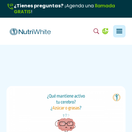
¿Tienes preguntas?
¡Agenda una
llamada
GRATIS
!