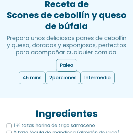
Receta de
Scones de cebollín y queso
de búfala
Prepara unos deliciosos panes de cebollín
y queso, dorados y esponjosos, perfectos
para acompañar cualquier comida.
Paleo
45 mins
2
porciones
Intermedio
Ingredientes
1 ⅓ tazas harina de trigo sarraceno
¼ taza fécula de mandioca (almidón de yuca)