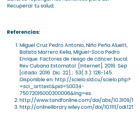
Recuperar tu salud.
Referencias:
Miguel Cruz Pedro Antonio, Niño Peña Aluett,
Batista Marrero Kelia, Miguel-Soca Pedro
Enrique. Factores de riesgo de cáncer bucal.
Rev Cubana Estomatol [Internet]. 2016 Sep
[citado 2016 Dic 22] ; 53( 3 ): 128-145.
Disponible en: http://scielo.sld.cu/scielo.php?
=sci_arttext&pid=S0034-
75072016000300006&lng=es.
http://www.tandfonline.com/doi/abs/10.3109/104
http://onlinelibrary.wiley.com/doi/10.1111/odi.12565