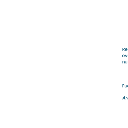
Re
ev
nu
Fu
Ar