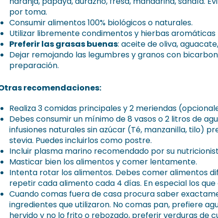
naranja, papaya, durazno, fresa, mandarina, sandía. Evi
por toma.
Consumir alimentos 100% biológicos o naturales.
Utilizar libremente condimentos y hierbas aromáticas 
Preferir las grasas buenas
: aceite de oliva, aguacate
Dejar remojando las legumbres y granos con bicarbon
preparación.
 Otras recomendaciones:
Realiza 3 comidas principales y 2 meriendas (opcionale
Debes consumir un mínimo de 8 vasos o 2 litros de agu
infusiones naturales sin azúcar (Té, manzanilla, tilo) p
stevia. Puedes incluirlos como postre.
Incluir plasma marino recomendado por su nutricionist
Masticar bien los alimentos y comer lentamente.
Intenta rotar los alimentos. Debes comer alimentos dif
repetir cada alimento cada 4 días. En especial los que
Cuando comas fuera de casa procura saber exactamen
ingredientes que utilizaron. No comas pan, prefiere ag
hervido y no lo frito o rebozado, preferir verduras de c