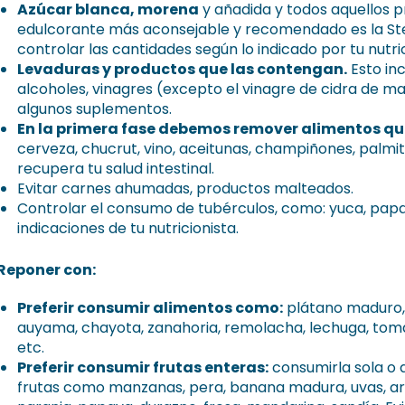
Azúcar blanca, morena
y añadida y todos aquellos p
edulcorante más aconsejable y recomendado es la Stev
controlar las cantidades según lo indicado por tu nutric
Levaduras y productos que las contengan.
Esto inc
alcoholes, vinagres (excepto el vinagre de cidra de m
algunos suplementos.
En la primera fase debemos remover alimentos q
cerveza, chucrut, vino, aceitunas, champiñones, palmito
recupera tu salud intestinal.
Evitar carnes ahumadas, productos malteados.
Controlar el consumo de tubérculos, como: yuca, pap
indicaciones de tu nutricionista.
 Reponer con:
Preferir consumir alimentos como:
plátano maduro, 
auyama, chayota, zanahoria, remolacha, lechuga, tomat
etc.
Preferir consumir frutas enteras:
consumirla sola o 
frutas como manzanas, pera, banana madura, uvas, aránd