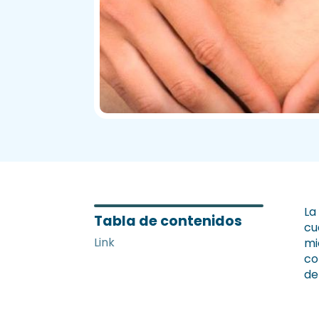
La
Tabla de contenidos
cu
Link
mi
co
de