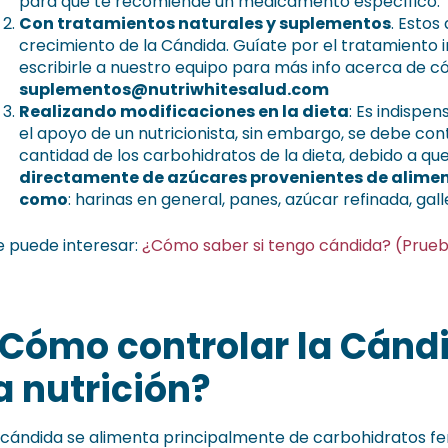
para que te recomiende un medicamento específico.
Con tratamientos naturales y suplementos
. Estos
crecimiento de la Cándida. Guíate por el tratamiento i
escribirle a nuestro equipo para más info acerca de có
suplementos@nutriwhitesalud.com
Realizando modificaciones en la dieta
: Es indispe
el apoyo de un nutricionista, sin embargo, se debe con
cantidad de los carbohidratos de la dieta, debido a qu
directamente de azúcares provenientes de alim
como
: harinas en general, panes, azúcar refinada, gal
e puede interesar:
¿Cómo saber si tengo cándida? (Prue
Cómo controlar la Cándi
a nutrición?
 cándida se alimenta principalmente de carbohidratos fer