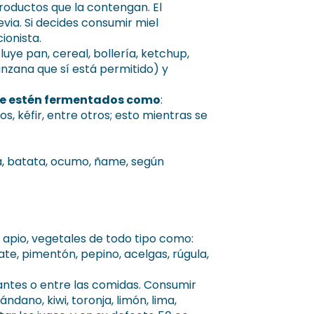
roductos que la contengan. El
ia. Si decides consumir miel
ionista.
luye pan, cereal, bollería, ketchup,
anzana que sí está permitido) y
ue estén fermentados como
:
s, kéfir, entre otros; esto mientras se
a, batata, ocumo, ñame, según
apio, vegetales de todo tipo como:
e, pimentón, pepino, acelgas, rúgula,
antes o entre las comidas. Consumir
ano, kiwi, toronja, limón, lima,