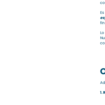
co
Es
es
fi
Lo
Nu
co
Ad
1.