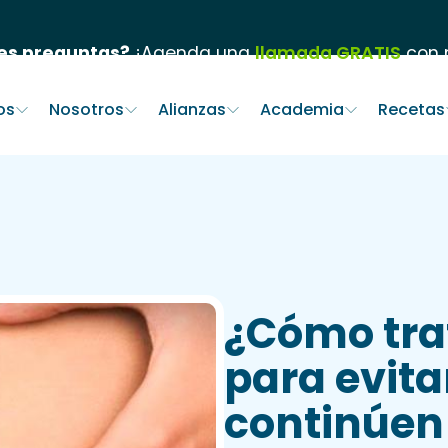
es preguntas?
¡Agenda una
llamada GRATIS
con n
os
Nosotros
Alianzas
Academia
Recetas
¿Cómo tra
para evita
continúen