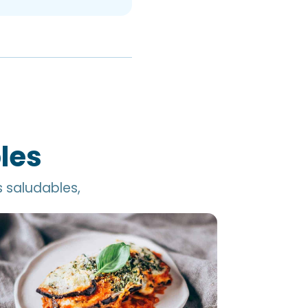
les
s saludables,
renjena al gratén