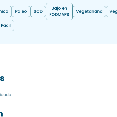
Bajo en
nico
Paleo
SCD
Vegetariana
Ve
FODMAPS
Fácil
s
picado
n