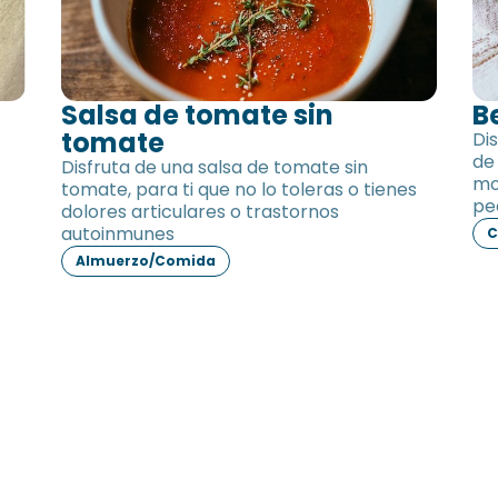
Salsa de tomate sin
B
tomate
Di
de
Disfruta de una salsa de tomate sin
mo
tomate, para ti que no lo toleras o tienes
pe
dolores articulares o trastornos
autoinmunes
C
Almuerzo/Comida