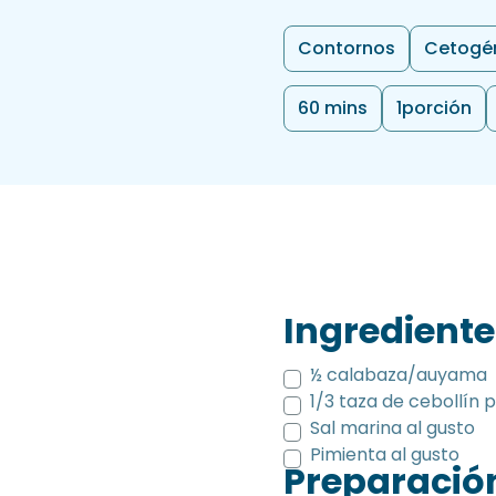
Contornos
Cetogé
60 mins
1
porción
Ingrediente
½ calabaza/auyama
1/3 taza de cebollín 
Sal marina al gusto
Pimienta al gusto
Preparació