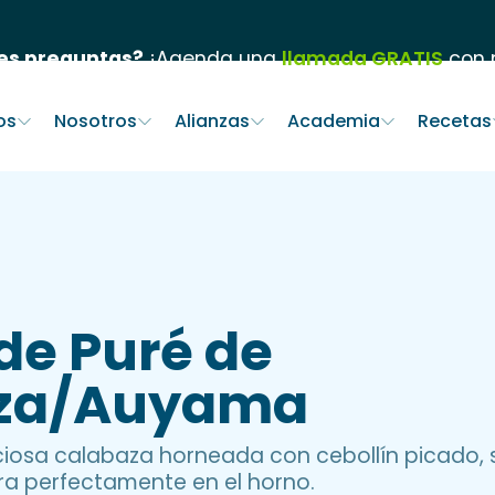
es preguntas?
¡Agenda una
llamada GRATIS
con n
os
Nosotros
Alianzas
Academia
Recetas
de Puré de
za/Auyama
iciosa calabaza horneada con cebollín picado, s
ra perfectamente en el horno.