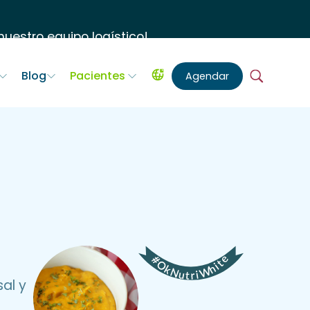
uestro equipo logístico
!
Blog
Pacientes
Agendar
al y