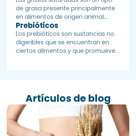
de grasa presente principalmente
en alimentos de origen animal,
Prebióticos
como la carne, la mantequilla y los
productos lácteos enteros. Su
Los prebióticos son sustancias no
consumo excesivo se ha asociado
digeribles que se encuentran en
con un mayor riesgo de
ciertos alimentos y que promueven
enfermedades cardiovasculares y
el crecimiento y actividad de
otros problemas de salud
bacterias amigas en el intestino.
Estas sustancias actúan como
alimento para las bacterias
probióticas, estimulando su
Artículos de blog
desarrollo y fortaleciendo la
microbiota intestinal.