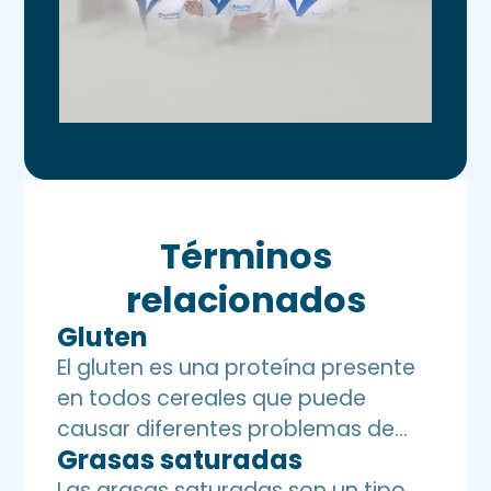
Términos
relacionados
Gluten
El gluten es una proteína presente
en todos cereales que puede
causar diferentes problemas de
Grasas saturadas
salud, ya que a la mayoría de las
personas se les dificulta digerirlo.
Las grasas saturadas son un tipo