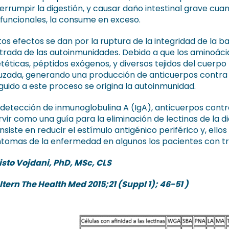
terrumpir la digestión, y causar daño intestinal grave cua
sfuncionales, la consume en exceso.
tos efectos se dan por la ruptura de la integridad de la ba
trada de las autoinmunidades. Debido a que los aminoáci
etéticas, péptidos exógenos, y diversos tejidos del cuerp
uzada, generando una producción de anticuerpos contra a
guido a este proceso se origina la autoinmunidad.
 detección de inmunoglobulina A (IgA), anticuerpos contra
rvir como una guía para la eliminación de lectinas de la 
nsiste en reducir el estímulo antigénico periférico y, ello
ntomas de la enfermedad en algunos los pacientes con t
isto Vojdani, PhD, MSc, CLS
ltern The Health Med 2015;21 (Suppl 1); 46-51 )