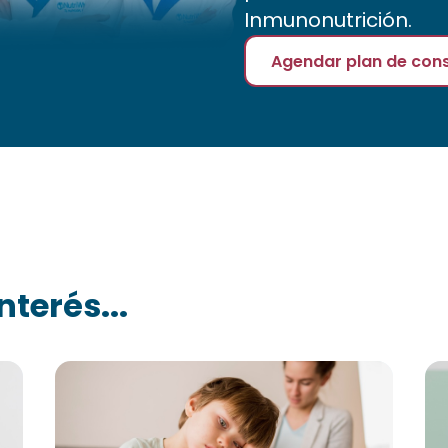
Inmunonutrición.
Agendar plan de cons
nterés...