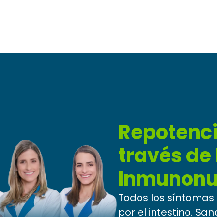
Repotenci
través de 
Inmunonut
Todos los síntoma
por el intestino. San