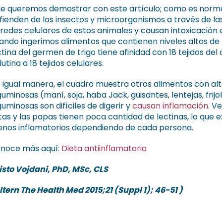
e queremos demostrar con este artículo; como es normal 
fienden de los insectos y microorganismos a través de las
redes celulares de estos animales y causan intoxicación
ando ingerimos alimentos que contienen niveles altos de l
ctina del germen de trigo tiene afinidad con 18 tejidos del
lutina a 18 tejidos celulares.
 igual manera, el cuadro muestra otros alimentos con alt
guminosas (maní, soja, haba Jack, guisantes, lentejas, frijo
guminosas son difíciles de digerir y
causan inflamación
. V
tas y las papas tienen poca cantidad de lectinas, lo que 
nos inflamatorios dependiendo de cada persona.
noce más aquí:
Dieta antiinflamatoria
isto Vojdani, PhD, MSc, CLS
ltern The Health Med 2015;21 (Suppl 1); 46-51 )