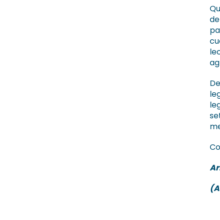
Qu
de
pa
cu
le
ag
De
le
le
se
me
Co
Ar
(A