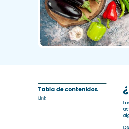
¿
Tabla de contenidos
Link
La
ac
al
De