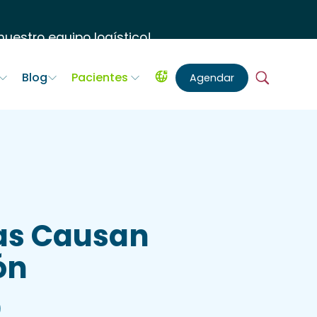
uestro equipo logístico
!
Blog
Pacientes
Agendar
nas Causan
ón