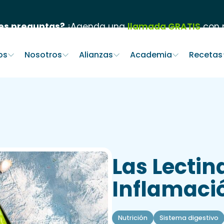
es preguntas?
¡Agenda una
llamada GRATIS
con n
os
Nosotros
Alianzas
Academia
Recetas
Las Lecti
Inflamaci
Nutrición
Sistema digestivo