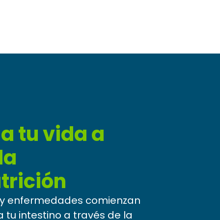
a tu vida a
la
rición
s y enfermedades comienzan
a tu intestino a través de la