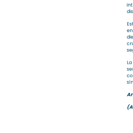
in
di
Es
en
di
cr
se
La
se
co
sí
Ar
(A