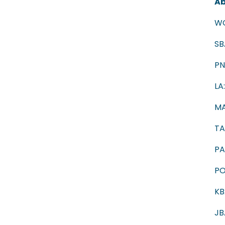
Ab
WG
SB
PN
LA
MA
TA
PA
PO
KBA
JB