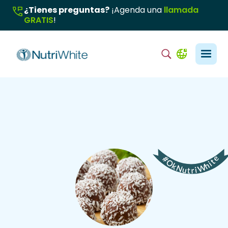
¿Tienes preguntas?
¡Agenda una
llamada
GRATIS
!