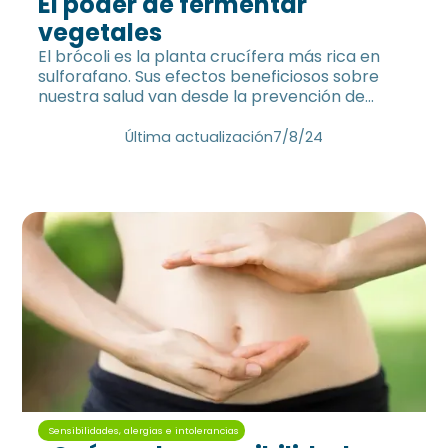
El poder de fermentar
vegetales
El brócoli es la planta crucífera más rica en
sulforafano. Sus efectos beneficiosos sobre
nuestra salud van desde la prevención de
enfermedades como cáncer, diabetes y
enfermedades cardiovasculares, hasta un
Última actualización
7/8/24
efecto rejuvenecedor y aumento de la
longevidad.
Sensibilidades, alergias e intolerancias