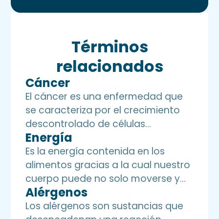
Términos
relacionados
Cáncer
El cáncer es una enfermedad que
se caracteriza por el crecimiento
descontrolado de células
Energía
anormales en cualquier parte del
cuerpo. Estas células anormales
Es la energía contenida en los
pueden invadir y destruir tejidos y
alimentos gracias a la cual nuestro
órganos cercanos, y también
cuerpo puede no solo moverse y
Alérgenos
pueden propagarse a otras partes
hacer actividad física, sino
del cuerpo a través del sistema
también: respirar, hacer nuestros
Los alérgenos son sustancias que