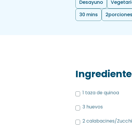
Desayuno
Vegetar
30 mins
2
porcione
Ingrediente
1 taza de quinoa
3 huevos
2 calabacines/Zucchi