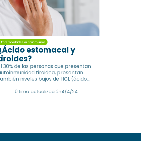
Enfermedades autoinmunes
¿Ácido estomacal y
tiroides?
El 30% de las personas que presentan
autoinmunidad tiroidea, presentan
también niveles bajos de HCL (ácido
clorhídrico) en el estómago
Última actualización
4/4/24