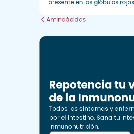
presente en los glóbulos rojo
Aminoácidos
Repotencia tu v
de la Inmunonu
Todos los síntomas y enf
por el intestino. Sana tu int
Inmunonutrición.