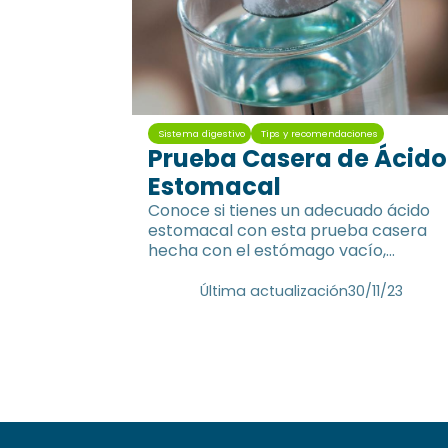
Sistema digestivo
Tips y recomendaciones
Prueba Casera de Ácido
Estomacal
Conoce si tienes un adecuado ácido
estomacal con esta prueba casera
hecha con el estómago vacío,
bicarbonato y medio vaso de agua
Última actualización
30/11/23