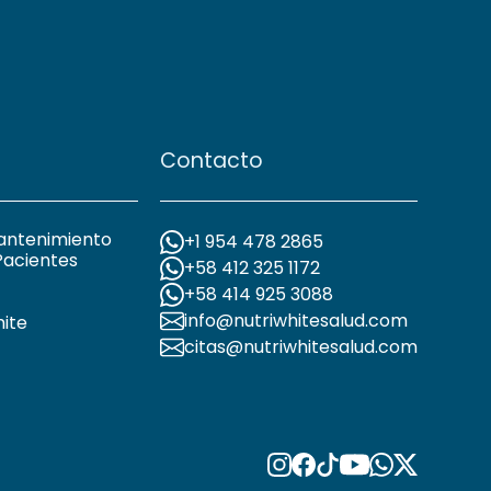
Contacto
antenimiento
+1 954 478 2865
Pacientes
+58 412 325 1172
+58 414 925 3088
info@nutriwhitesalud.com
hite
citas@nutriwhitesalud.com