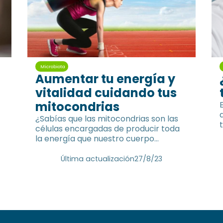
Microbiota
Aumentar tu energía y
vitalidad cuidando tus
mitocondrias
¿Sabías que las mitocondrias son las
células encargadas de producir toda
la energía que nuestro cuerpo
necesita para funcionar?Sí, las
mitocondrias son las encargadas de
Última actualización
27/8/23
transformar los nutrientes que
consumes en energía.