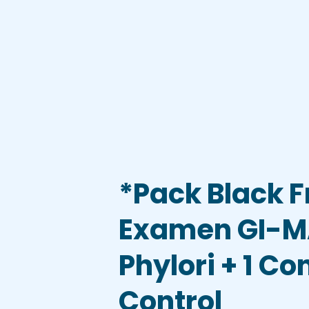
*Pack Black F
Examen GI-MA
Phylori + 1 Co
Control