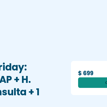
riday:
$ 699
P + H.
nsulta + 1