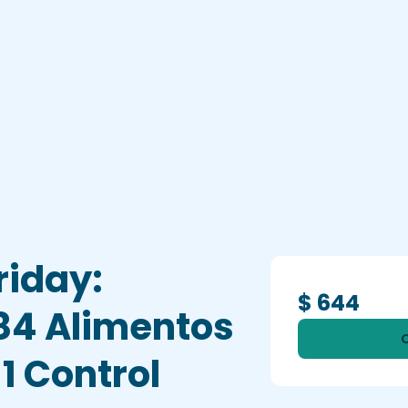
riday:
$ 644
84 Alimentos
 1 Control